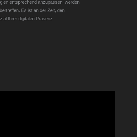
tegien entsprechend anzupassen, werden
ertreffen. Es ist an der Zeit, den
zial Ihrer digitalen Präsenz