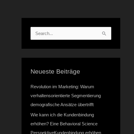
Zum
Inhalt
springen
S
u
c
h
Neueste Beiträge
e
n
Revolution im Marketing: Warum
n
verhaltensorientierte Segmentierung
a
demografische Ansätze übertrifft
c
Wie kann ich die Kundenbindung
h
erhöhen? Eine Behavioral Science
:
PerspektiveKundenbindung erhöhen