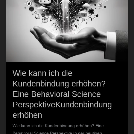
Science
PerspektiveKundenbindung
erhöhen
Wie kann ich die
Kundenbindung erhöhen?
Eine Behavioral Science
PerspektiveKundenbindung
erhöhen
Wie kann ich die Kundenbindung erhöhen? Eine
Behavioral Science Perspektive In der heutigen