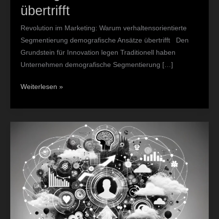
übertrifft
Revolution im Marketing: Warum verhaltensorientierte
Segmentierung demografische Ansätze übertrifft Den
Grundstein für Innovation legen Traditionell haben
Unternehmen demografische Segmentierung […]
Weiterlesen »
Wie
kann
ich
die
Kundenbindung
erhöhen?
Eine
Behavioral