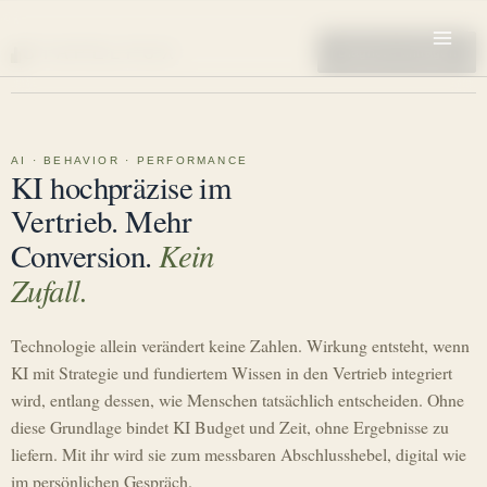
Zum
Inhalt
STAPELFUX
Diagnose anfragen
springen
AI · BEHAVIOR · PERFORMANCE
KI hochpräzise im
Vertrieb. Mehr
Kein
Conversion.
Zufall.
Technologie allein verändert keine Zahlen. Wirkung entsteht, wenn
KI mit Strategie und fundiertem Wissen in den Vertrieb integriert
wird, entlang dessen, wie Menschen tatsächlich entscheiden. Ohne
diese Grundlage bindet KI Budget und Zeit, ohne Ergebnisse zu
liefern. Mit ihr wird sie zum messbaren Abschlusshebel, digital wie
im persönlichen Gespräch.