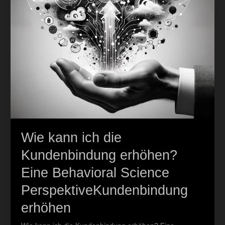
Behavioral
Science
PerspektiveKundenbindung
erhöhen
Wie kann ich die
Kundenbindung erhöhen?
Eine Behavioral Science
PerspektiveKundenbindung
erhöhen