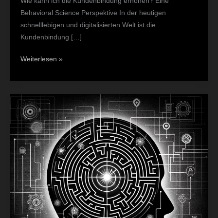
Wie kann ich die Kundenbindung erhöhen? Eine
Behavioral Science Perspektive In der heutigen
schnelllebigen und digitalisierten Welt ist die
Kundenbindung […]
Weiterlesen »
Behavioral
Strategy:
Eine
neue
Definition
der
Performance
im
digitalen
Verkauf